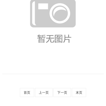
首页
上一页
下一页
末页