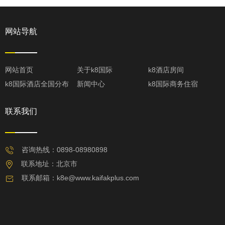
网站导航
网站首页
关于k8国际
k8酒店房间
k8国际酒店全国分布
新闻中心
k8国际商务住宿
联系我们
咨询热线：0898-08980898
联系地址：北京市
联系邮箱：
k8e@www.kaifakplus.com