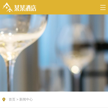
首页
>
新闻中心