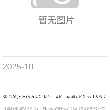
2025-10
K8·凯发(国际)官方网站|我的世界Minecraft五歌出品【大龄女
K8·凯发(国际)官方网站|我的世界Minecraft五歌出品【大龄女吃货也玩MC#小五